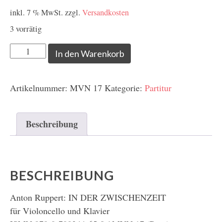
inkl. 7 % MwSt.
zzgl.
Versandkosten
3 vorrätig
Ruppert,
In den Warenkorb
Anton:
In
Artikelnummer:
MVN 17
Kategorie:
Partitur
der
Zwischenzeit
Menge
Beschreibung
BESCHREIBUNG
Anton Ruppert: IN DER ZWISCHENZEIT
für Violoncello und Klavier