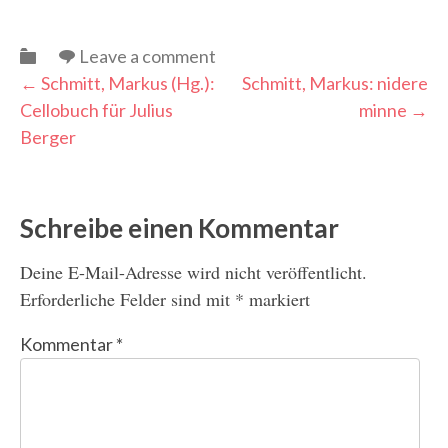
Categories
Leave a comment
Post
←
Schmitt, Markus (Hg.):
Schmitt, Markus: nidere
Cellobuch für Julius
minne
→
navigation
Berger
Schreibe einen Kommentar
Deine E-Mail-Adresse wird nicht veröffentlicht.
Erforderliche Felder sind mit
*
markiert
Kommentar
*