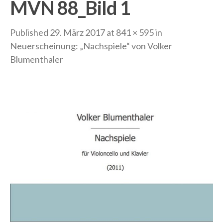
MVN 88_Bild 1
Published
29. März 2017
at
841 × 595
in
Neuerscheinung: „Nachspiele“ von Volker
Blumenthaler