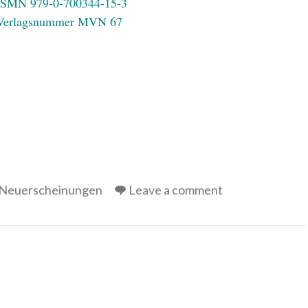
ISMN 979-0-700344-15-3
Verlagsnummer MVN 67
Neuerscheinungen
Leave a comment