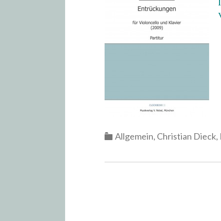
Categories
Allgemein
,
Christian Dieck
,