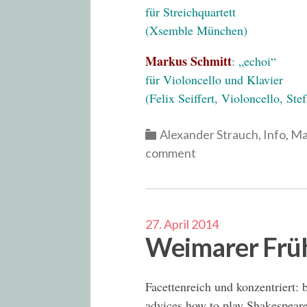
für Streichquartett
(Xsemble München)
Markus Schmitt
: „echoi“
für Violoncello und Klavier
(Felix Seiffert, Violoncello, Ste
Categories
Alexander Strauch
,
Info
,
Ma
comment
27. April 2014
Weimarer Früh
Facettenreich und konzentriert:
advices how to play Shakespear