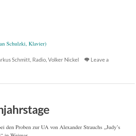
fan Schulzki, Klavier)
rkus Schmitt
,
Radio
,
Volker Nickel
Leave a
jahrstage
 bei den Proben zur UA von Alexander Strauchs „Judy’s
e“ in Weimar.