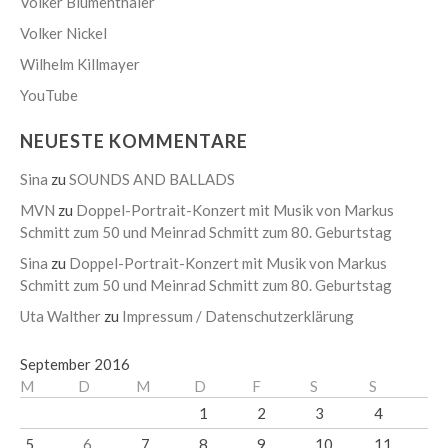
Volker Blumenthaler
Volker Nickel
Wilhelm Killmayer
YouTube
NEUESTE KOMMENTARE
Sina
zu
SOUNDS AND BALLADS
MVN
zu
Doppel-Portrait-Konzert mit Musik von Markus
Schmitt zum 50 und Meinrad Schmitt zum 80. Geburtstag
Sina
zu
Doppel-Portrait-Konzert mit Musik von Markus
Schmitt zum 50 und Meinrad Schmitt zum 80. Geburtstag
Uta Walther
zu
Impressum / Datenschutzerklärung
September 2016
M
D
M
D
F
S
S
1
2
3
4
5
6
7
8
9
10
11