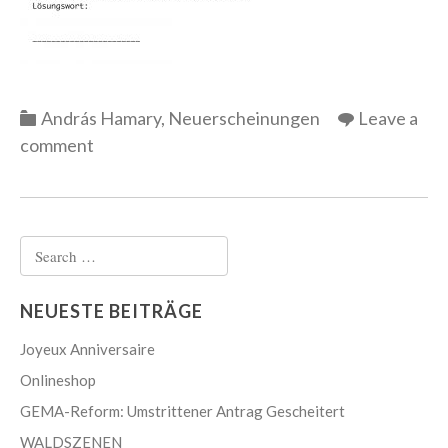
Categories
András Hamary
,
Neuerscheinungen
Leave a
comment
Search
for:
NEUESTE BEITRÄGE
Joyeux Anniversaire
Onlineshop
GEMA-Reform: Umstrittener Antrag Gescheitert
WALDSZENEN