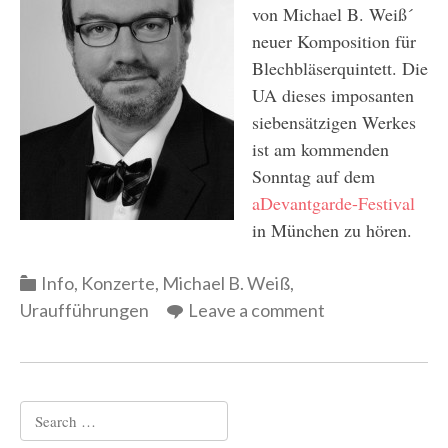
von Michael B. Weiß´
neuer Komposition für
Blechbläserquintett. Die
UA dieses imposanten
siebensätzigen Werkes
ist am kommenden
Sonntag auf dem
aDevantgarde-Festival
in München zu hören.
Categories
Info
,
Konzerte
,
Michael B. Weiß
,
Uraufführungen
Leave a comment
Search
for: