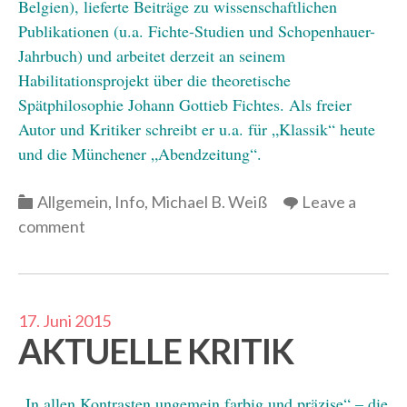
Belgien), lieferte Beiträge zu wissenschaftlichen
Publikationen (u.a. Fichte-Studien und Schopenhauer-
Jahrbuch) und arbeitet derzeit an seinem
Habilitationsprojekt über die theoretische
Spätphilosophie Johann Gottieb Fichtes. Als freier
Autor und Kritiker schreibt er u.a. für „Klassik“ heute
und die Münchener „Abendzeitung“.
Categories
Allgemein
,
Info
,
Michael B. Weiß
Leave a
comment
17. Juni 2015
AKTUELLE KRITIK
„In allen Kontrasten ungemein farbig und präzise“ – die