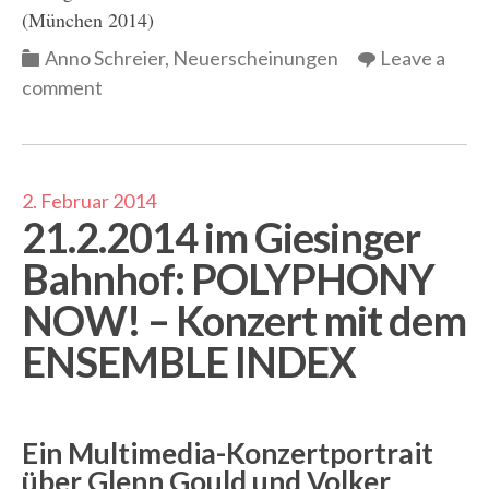
(München 2014)
Categories
Anno Schreier
,
Neuerscheinungen
Leave a
comment
2. Februar 2014
21.2.2014 im Giesinger
Bahnhof: POLYPHONY
NOW! – Konzert mit dem
ENSEMBLE INDEX
Ein Multimedia-Konzertportrait
über Glenn Gould und Volker