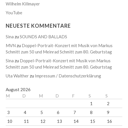
Wilhelm Killmayer
YouTube
NEUESTE KOMMENTARE
Sina
zu
SOUNDS AND BALLADS
MVN
zu
Doppel-Portrait-Konzert mit Musik von Markus
Schmitt zum 50 und Meinrad Schmitt zum 80. Geburtstag
Sina
zu
Doppel-Portrait-Konzert mit Musik von Markus
Schmitt zum 50 und Meinrad Schmitt zum 80. Geburtstag
Uta Walther
zu
Impressum / Datenschutzerklärung
August 2026
M
D
M
D
F
S
S
1
2
3
4
5
6
7
8
9
10
11
12
13
14
15
16