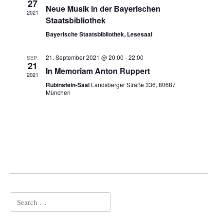
N
n
27
Neue Musik in der Bayerischen
n
N
G
g
2021
Staatsbibliothek
.
V
E
A
E
Bayerische Staatsbibliothek, Lesesaal
N
n
R
S
s
21. September 2021 @ 20:00
-
22:00
SEP.
A
U
i
21
In Memoriam Anton Ruppert
N
C
c
2021
S
Rubinstein-Saal
Landsberger Straße 336, 80687
H
h
München
T
E
t
A
U
e
L
N
n
T
D
-
U
A
N
N
N
a
G
S
v
E
I
i
Search
N
C
g
for:
H
a