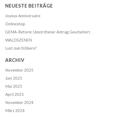
T
t
NEUESTE BEITRÄGE
E
i
Joyeux Anniversaire
N
o
Onlineshop
,
n
N
GEMA-Reform: Umstrittener Antrag Gescheitert
A
WALDSZENEN
V
Lust zum Stöbern?
I
G
ARCHIV
A
November 2025
T
Juni 2025
I
O
Mai 2025
N
April 2025
November 2024
März 2024