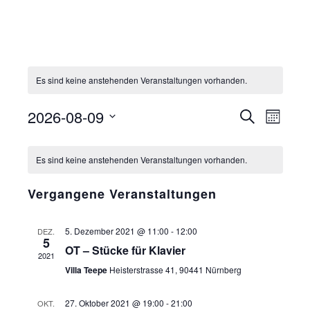
Es sind keine anstehenden Veranstaltungen vorhanden.
V
V
2026-08-09
S
M
E
e
u
D
o
K
c
R
r
n
a
h
Es sind keine anstehenden Veranstaltungen vorhanden.
A
A
a
a
t
e
L
t
N
n
u
Vergangene Veranstaltungen
E
S
s
m
N
T
t
w
5. Dezember 2021 @ 11:00
-
12:00
DEZ.
D
A
a
5
ä
OT – Stücke für Klavier
E
L
l
2021
h
R
Villa Teepe
Heisterstrasse 41, 90441 Nürnberg
T
t
l
V
U
u
e
27. Oktober 2021 @ 19:00
-
21:00
OKT.
O