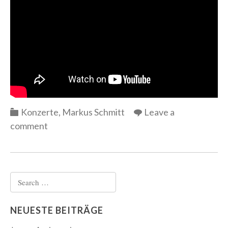
Categories
Konzerte
,
Markus Schmitt
Leave a
comment
Search
for:
NEUESTE BEITRÄGE