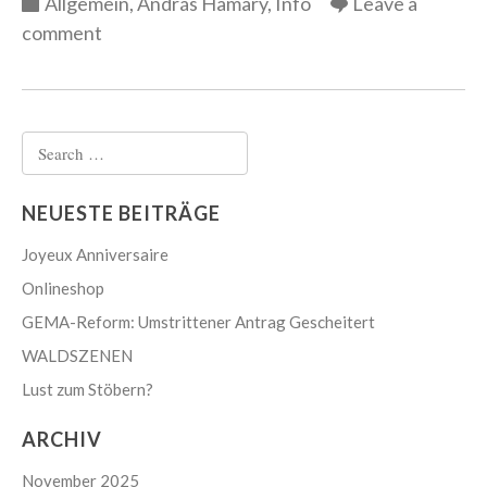
Categories
Allgemein
,
András Hamary
,
Info
Leave a
comment
Search
for:
NEUESTE BEITRÄGE
Joyeux Anniversaire
Onlineshop
GEMA-Reform: Umstrittener Antrag Gescheitert
WALDSZENEN
Lust zum Stöbern?
ARCHIV
November 2025