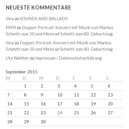
NEUESTE KOMMENTARE
Sina
zu
SOUNDS AND BALLADS
MVN
zu
Doppel-Portrait-Konzert mit Musik von Markus
Schmitt zum 50 und Meinrad Schmitt zum 80. Geburtstag
Sina
zu
Doppel-Portrait-Konzert mit Musik von Markus
Schmitt zum 50 und Meinrad Schmitt zum 80. Geburtstag
Uta Walther
zu
Impressum / Datenschutzerklärung
September 2015
M
D
M
D
F
S
S
1
2
3
4
5
6
7
8
9
10
11
12
13
14
15
16
17
18
19
20
21
22
23
24
25
26
27
28
29
30