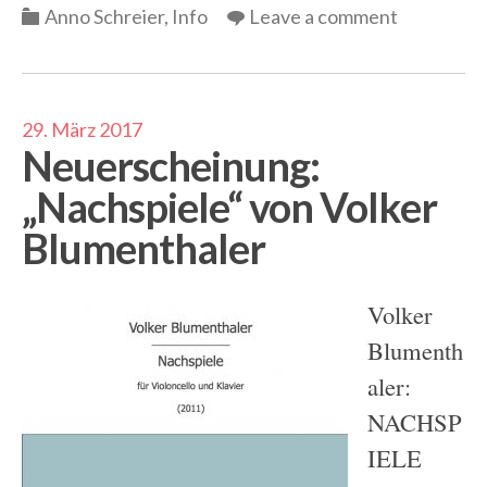
Categories
Anno Schreier
,
Info
Leave a comment
29. März 2017
Neuerscheinung:
„Nachspiele“ von Volker
Blumenthaler
Volker
Blumenth
aler:
NACHSP
IELE