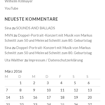
Wilhelm Killmayer
YouTube
NEUESTE KOMMENTARE
Sina
zu
SOUNDS AND BALLADS
MVN
zu
Doppel-Portrait-Konzert mit Musik von Markus
Schmitt zum 50 und Meinrad Schmitt zum 80. Geburtstag
Sina
zu
Doppel-Portrait-Konzert mit Musik von Markus
Schmitt zum 50 und Meinrad Schmitt zum 80. Geburtstag
Uta Walther
zu
Impressum / Datenschutzerklärung
März 2016
M
D
M
D
F
S
S
1
2
3
4
5
6
7
8
9
10
11
12
13
14
15
16
17
18
19
20
21
22
23
24
25
26
27