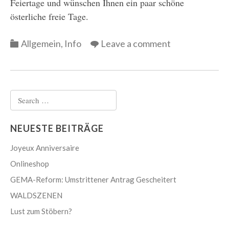
Feiertage und wünschen Ihnen ein paar schöne
österliche freie Tage.
Categories
Allgemein
,
Info
Leave a comment
Search
for:
NEUESTE BEITRÄGE
Joyeux Anniversaire
Onlineshop
GEMA-Reform: Umstrittener Antrag Gescheitert
WALDSZENEN
Lust zum Stöbern?