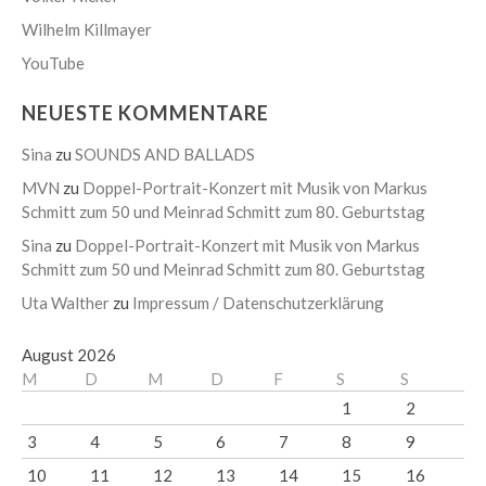
Wilhelm Killmayer
YouTube
NEUESTE KOMMENTARE
Sina
zu
SOUNDS AND BALLADS
MVN
zu
Doppel-Portrait-Konzert mit Musik von Markus
Schmitt zum 50 und Meinrad Schmitt zum 80. Geburtstag
Sina
zu
Doppel-Portrait-Konzert mit Musik von Markus
Schmitt zum 50 und Meinrad Schmitt zum 80. Geburtstag
Uta Walther
zu
Impressum / Datenschutzerklärung
August 2026
M
D
M
D
F
S
S
1
2
3
4
5
6
7
8
9
10
11
12
13
14
15
16