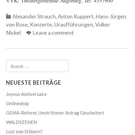
VVK: Theatergemeinde Augsburg, Tel. 4557900
Categories
Alexander Strauch
,
Anton Ruppert
,
Hans-Jürgen
von Bose
,
Konzerte
,
Uraufführungen
,
Volker
Nickel
Leave a comment
Search
for:
NEUESTE BEITRÄGE
Joyeux Anniversaire
Onlineshop
GEMA-Reform: Umstrittener Antrag Gescheitert
WALDSZENEN
Lust zum Stöbern?