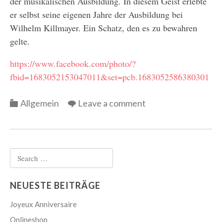
der musikalischen Ausbildung. In diesem Geist erlebte
er selbst seine eigenen Jahre der Ausbildung bei
Wilhelm Killmayer. Ein Schatz, den es zu bewahren
gelte.
https://www.facebook.com/photo/?
fbid=1683052153047011&set=pcb.1683052586380301
Categories
Allgemein
Leave a comment
Search
for:
NEUESTE BEITRÄGE
Joyeux Anniversaire
Onlineshop