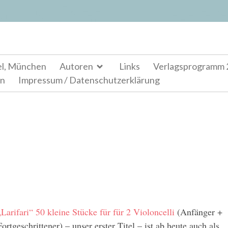
el, München
Autoren
Links
Verlagsprogramm 
en
Impressum / Datenschutzerklärung
„Larifari“ 50 kleine Stücke für für 2 Violoncelli
(Anfänger +
Fortgeschrittener) – unser erster Titel – ist ab heute auch als