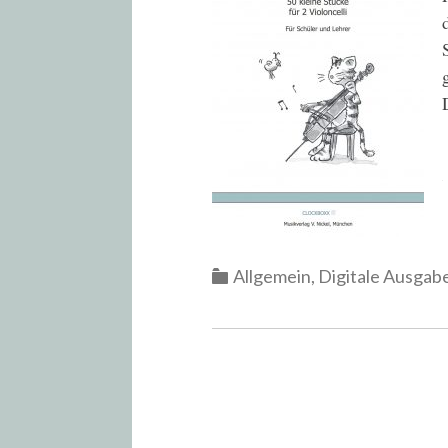
Categories
Allgemein
,
Digitale Ausgab