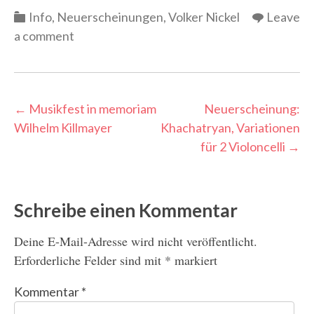
Categories
Info
,
Neuerscheinungen
,
Volker Nickel
Leave
a comment
Post
←
Musikfest in memoriam
Neuerscheinung:
Wilhelm Killmayer
Khachatryan, Variationen
navigation
für 2 Violoncelli
→
Schreibe einen Kommentar
Deine E-Mail-Adresse wird nicht veröffentlicht.
Erforderliche Felder sind mit
*
markiert
Kommentar
*