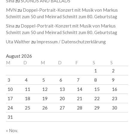
Sina
zu
SOUNDS AND BALLADS
MVN
zu
Doppel-Portrait-Konzert mit Musik von Markus
Schmitt zum 50 und Meinrad Schmitt zum 80. Geburtstag
Sina
zu
Doppel-Portrait-Konzert mit Musik von Markus
Schmitt zum 50 und Meinrad Schmitt zum 80. Geburtstag
Uta Walther
zu
Impressum / Datenschutzerklärung
August 2026
M
D
M
D
F
S
S
1
2
3
4
5
6
7
8
9
10
11
12
13
14
15
16
17
18
19
20
21
22
23
24
25
26
27
28
29
30
31
« Nov.