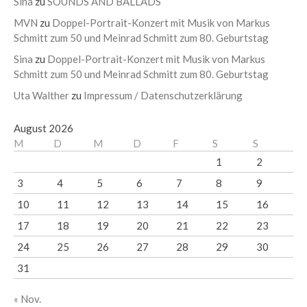
Sina
zu
SOUNDS AND BALLADS
MVN
zu
Doppel-Portrait-Konzert mit Musik von Markus
Schmitt zum 50 und Meinrad Schmitt zum 80. Geburtstag
Sina
zu
Doppel-Portrait-Konzert mit Musik von Markus
Schmitt zum 50 und Meinrad Schmitt zum 80. Geburtstag
Uta Walther
zu
Impressum / Datenschutzerklärung
August 2026
M
D
M
D
F
S
S
1
2
3
4
5
6
7
8
9
10
11
12
13
14
15
16
17
18
19
20
21
22
23
24
25
26
27
28
29
30
31
« Nov.