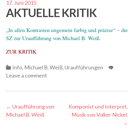
17. Juni 2015
AKTUELLE KRITIK
„In allen Kontrasten ungemein farbig und präzise“ – die
SZ zur Uraufführung von Michael B. Weiß.
ZUR KRITIK
Categories
Info
,
Michael B. Weiß
,
Uraufführungen
Leave a comment
Post
←
Uraufführung von
Komponist und Interpret.
Michael B. Weiß
Musik von Volker Nickel.
navigation
→