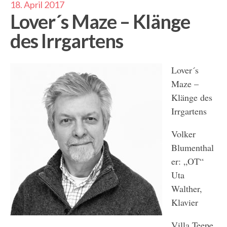
18. April 2017
Lover´s Maze – Klänge
des Irrgartens
Lover´s
Maze –
Klänge des
Irrgartens
Volker
Blumenthal
er: „OT“
Uta
Walther,
Klavier
Villa Teepe,