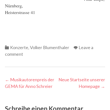
Nürnberg,
Heisterstrasse 41
Categories
Konzerte
,
Volker Blumenthaler
Leave a
comment
Post
←
Musikautorenpreis der
Neue Startseite unserer
GEMA für Anno Schreier
Homepage
→
navigation
Schreibe einen Kommentar