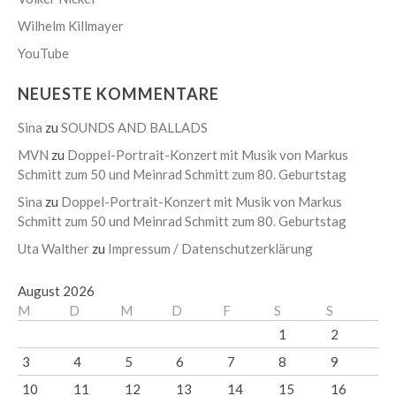
Wilhelm Killmayer
YouTube
NEUESTE KOMMENTARE
Sina
zu
SOUNDS AND BALLADS
MVN
zu
Doppel-Portrait-Konzert mit Musik von Markus
Schmitt zum 50 und Meinrad Schmitt zum 80. Geburtstag
Sina
zu
Doppel-Portrait-Konzert mit Musik von Markus
Schmitt zum 50 und Meinrad Schmitt zum 80. Geburtstag
Uta Walther
zu
Impressum / Datenschutzerklärung
August 2026
M
D
M
D
F
S
S
1
2
3
4
5
6
7
8
9
10
11
12
13
14
15
16