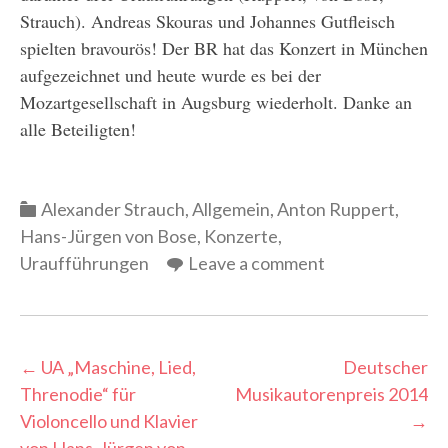
Strauch). Andreas Skouras und Johannes Gutfleisch
spielten bravourös! Der BR hat das Konzert in München
aufgezeichnet und heute wurde es bei der
Mozartgesellschaft in Augsburg wiederholt. Danke an
alle Beteiligten!
Categories
Alexander Strauch
,
Allgemein
,
Anton Ruppert
,
Hans-Jürgen von Bose
,
Konzerte
,
Uraufführungen
Leave a comment
Post
←
UA „Maschine, Lied,
Deutscher
Threnodie“ für
Musikautorenpreis 2014
navigation
Violoncello und Klavier
→
von Hans-Jürgen von