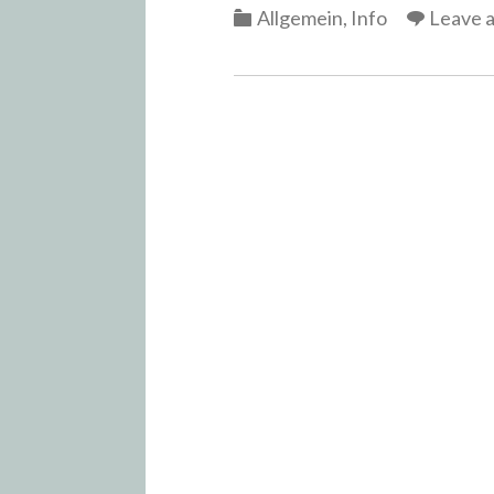
Categories
Allgemein
,
Info
Leave 