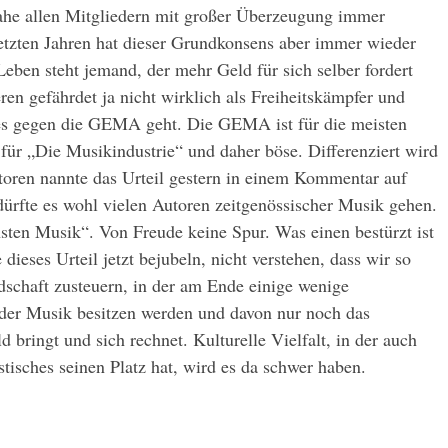
nahe allen Mitgliedern mit großer Überzeugung immer
letzten Jahren hat dieser Grundkonsens aber immer wieder
ben steht jemand, der mehr Geld für sich selber fordert
en gefährdet ja nicht wirklich als Freiheitskämpfer und
es gegen die GEM
A geht. Die GEMA ist für die meisten
ür „Die Musikindustrie“ und daher böse. Differenziert wird
toren nannte das Urteil gestern in einem Kommentar auf
ürfte es wohl vielen Autoren zeitgenössischer Musik gehen.
nsten Musik“. Von Freude keine Spur. Was einen bestürzt ist
dieses Urteil jetzt bejubeln, nicht verstehen, dass wir so
dschaft zusteuern, in der am Ende einige wenige
der Musik besitzen werden und davon nur noch das
d bringt und sich rechnet. Kulturelle Vielfalt, in der auch
tisches seinen Platz hat, wird es da schwer haben.