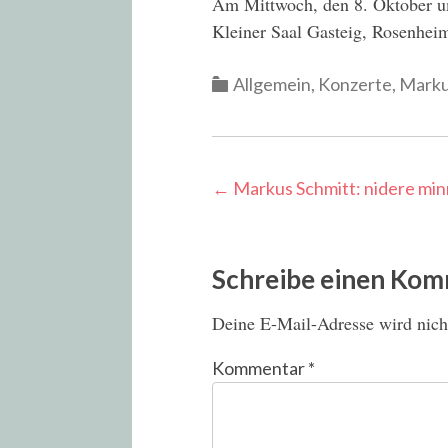
Am Mittwoch, den 8. Oktober 
Kleiner Saal Gasteig, Rosenhei
Categories
Allgemein
,
Konzerte
,
Marku
Post
←
Markus Schmitt: nidere mi
navigation
Schreibe einen Ko
Deine E-Mail-Adresse wird nicht
Kommentar
*