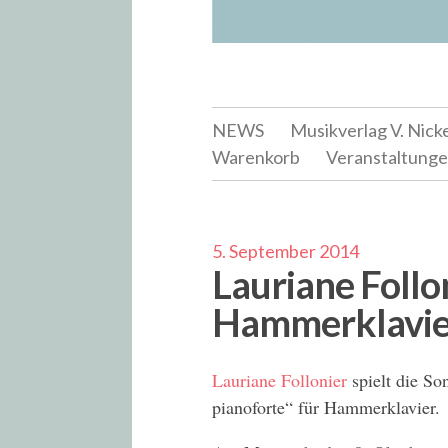
NEWS
Musikverlag V. Nick
Warenkorb
Veranstaltung
5. September 2014
Lauriane Follo
Hammerklavie
Lauriane Follonier
spielt die So
pianoforte“ für Hammerklavier.