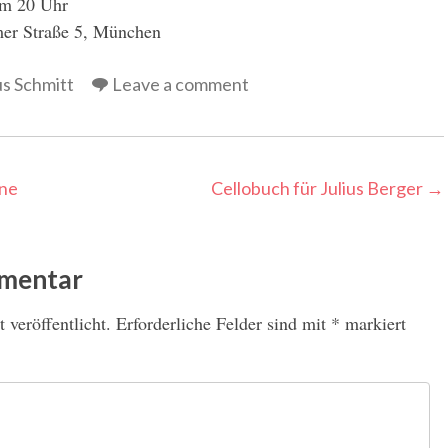
um 20 Uhr
mer Straße 5, München
s Schmitt
Leave a comment
nne
Cellobuch für Julius Berger
→
mmentar
 veröffentlicht.
Erforderliche Felder sind mit
*
markiert