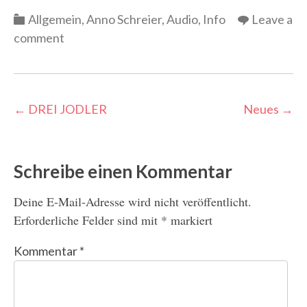
Categories
Allgemein
,
Anno Schreier
,
Audio
,
Info
Leave a
comment
Post
←
DREI JODLER
Neues
→
navigation
Schreibe einen Kommentar
Deine E-Mail-Adresse wird nicht veröffentlicht.
Erforderliche Felder sind mit
*
markiert
Kommentar
*